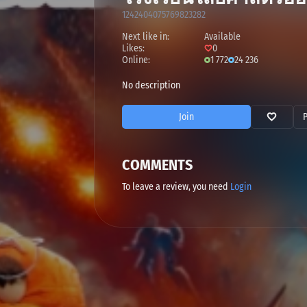
1242404075769823282
Next like in:
Available
Likes:
0
Online:
1 772
24 236
No description
Join
COMMENTS
To leave a review, you need
Login