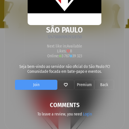
SÃO PAULO
1247588610929328150
Next like in:
Available
Likes:
0
Online:
3 767
39 323
Seja bem-vindo ao servidor não oficial do São Paulo FC!
Comunidade focada em bate-papo e eventos.
Join
Premium
Back
COMMENTS
To leave a review, you need
Login