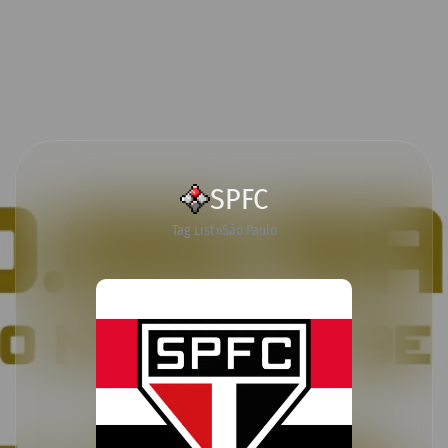
SPFC
Tag List
São Paulo