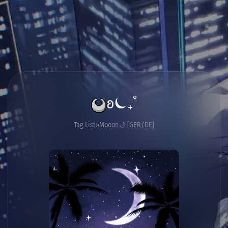
ʚ⏾₊˚
Tag List
Mooon🌙 [GER/DE]