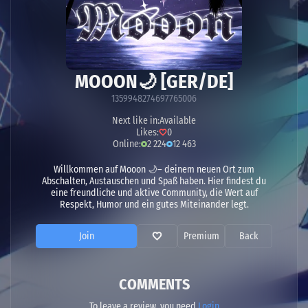
MOOON🌙 [GER/DE]
1359948274697765006
Next like in:
Available
Likes:
0
Online:
2 224
12 463
Willkommen auf Mooon 🌙– deinem neuen Ort zum
Abschalten, Austauschen und Spaß haben. Hier findest du
eine freundliche und aktive Community, die Wert auf
Respekt, Humor und ein gutes Miteinander legt.
Join
Premium
Back
COMMENTS
To leave a review, you need
Login