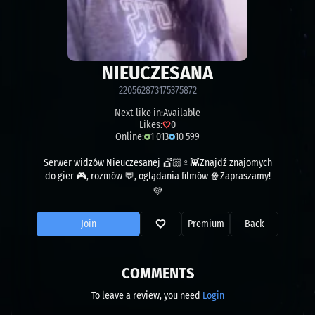
NIEUCZESANA
220562873175375872
Next like in:
Available
Likes:
0
Online:
1 013
10 599
Serwer widzów Nieuczesanej 💇🏻♀👾Znajdź znajomych
do gier 🎮, rozmów 💬, oglądania filmów 🍿Zapraszamy!
💜
Join
Premium
Back
COMMENTS
To leave a review, you need
Login