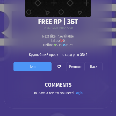
FREE RP | ЗБТ
353178440368652298
Next like in:
Available
Likes:
0
Online:
5 350
31 251
Крупнейший проект по хард рп в GTA 5
Join
Premium
Back
COMMENTS
To leave a review, you need
Login