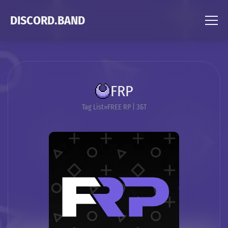
DISCORD.BAND
FRP
Tag List
FREE RP | ЗБТ