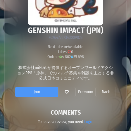
GENSHIN IMPACT (JPN)
762647727343009823
Next like in:
Available
Likes:
0
Online:
4 802
35 698
株式会社miHoYoが提供するオープンワールドアクシ
ョンRPG「原神」でのマルチ募集や雑談を主とする非
公式日本コミュニティです。
Join
Premium
Back
COMMENTS
To leave a review, you need
Login