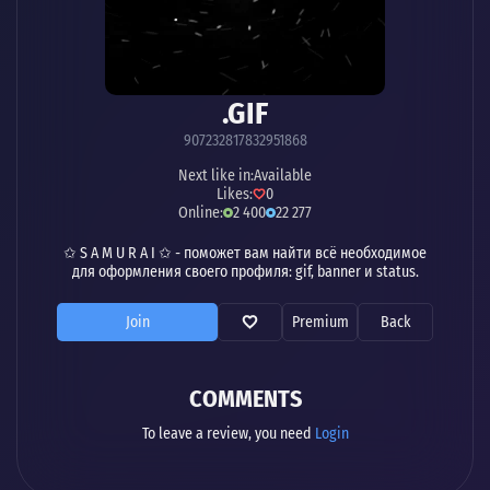
.GIF
907232817832951868
Next like in:
Available
Likes:
0
Online:
2 400
22 277
✩ S A M U R A I ✩ - поможет вам найти всё необходимое
для оформления своего профиля: gif, banner и status.
Join
Premium
Back
COMMENTS
To leave a review, you need
Login